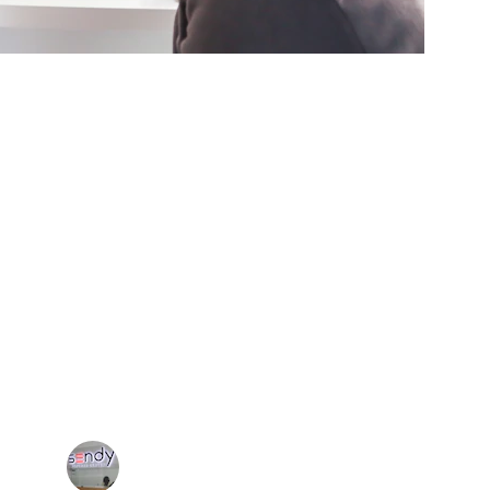
★★★★★
t d'agi conseil a transformé notre 
t client, augmentant nos performances 
 manière significative.