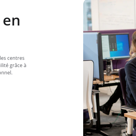
 en 
es centres 
lité grâce à 
onnel.