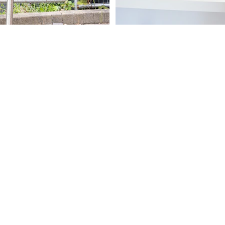
pel a amélioré sa 
L'accompagnemen
 service.
approche du contac
de